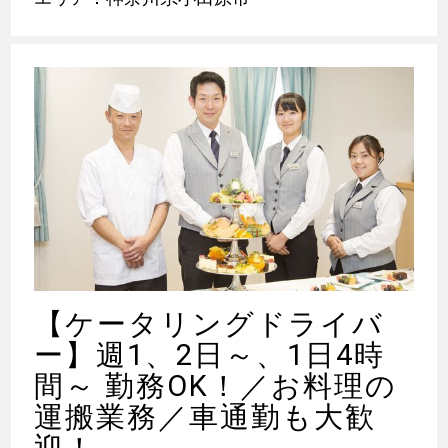
【ケータリングドライバ
ー】週1、2日～、1日4時
間～ 勤務OK！／お料理の
運搬業務／車通勤も大歓
迎！