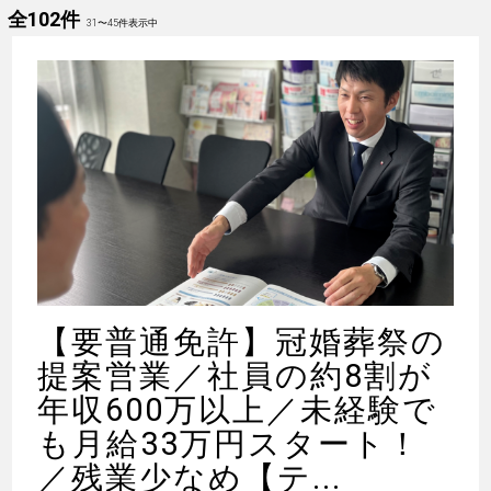
全102件
31
〜
45
件表示中
【要普通免許】冠婚葬祭の
提案営業／社員の約8割が
年収600万以上／未経験で
も月給33万円スタート！
／残業少なめ【テ...