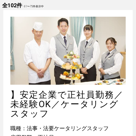
全102件
61
〜
75
件表示中
】安定企業で正社員勤務／
未経験OK／ケータリング
スタッフ
職種：法事・法要ケータリングスタッフ