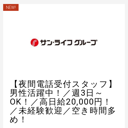
NEW!
【夜間電話受付スタッフ】
男性活躍中！／週3日～
OK！／高日給20,000円！
／未経験歓迎／空き時間多
め！