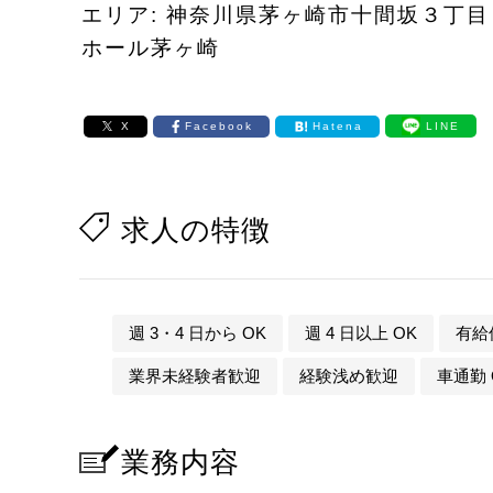
エリア: 神奈川県茅ヶ崎市十間坂３丁
ホール茅ヶ崎
X
Facebook
Hatena
LINE
求人の特徴
週 3・4 日から OK
週 4 日以上 OK
有給
業界未経験者歓迎
経験浅め歓迎
車通勤 
業務内容