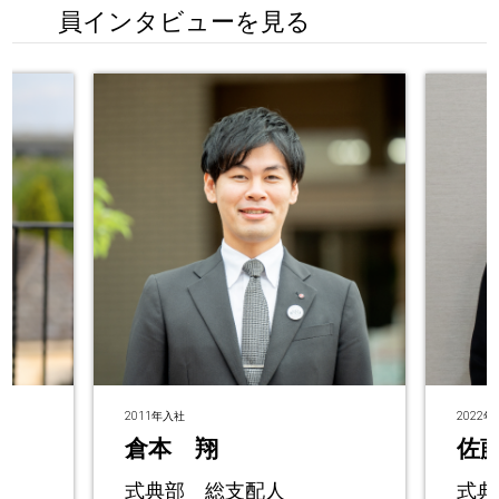
員インタビューを見る
2011年入社
2022
倉本 翔
佐
ー
式典部 総支配人
式典