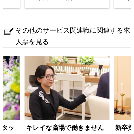
その他のサービス関連職に関連する求
人票を見る
スタッ
キレイな斎場で働きません
新卒採