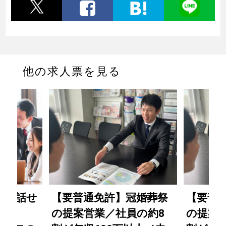
他の求人票を見る
語を話せ
【要普通免許】冠婚葬祭
【要普
活躍
の提案営業／社員の約8
の提案