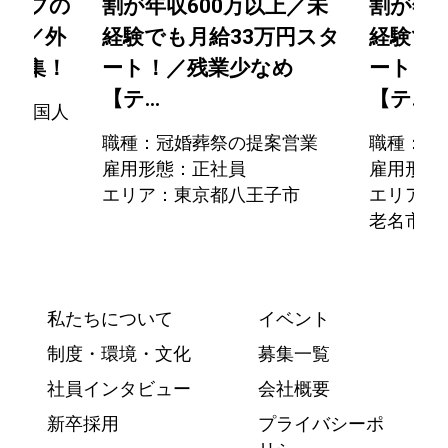
タッフの
割が年収600万以上／未
割が年収
業務／外
経験でも月給33万円スタ
経験で
を募集！
ート！／残業少なめ
ート！
【テ...
【テ...
／外国人
職種：冠婚葬祭の提案営業
職種：冠
雇用形態：正社員
雇用形態
塚市
エリア：東京都八王子市
エリア：
老名市
私たちについて
イベント
制度・環境・文化
募集一覧
社員インタビュー
会社概要
新卒採用
プライバシーポ