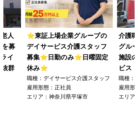
料老人
⭐
東証上場企業グループの
介護
フを募
デイサービス介護スタッフ
グル
・ライ
募集
⭐
日勤のみ
⭐
日曜固定
施設
も抜群
休み
⭐
ビス
職種：デイサービス介護スタッフ
職種：
雇用形態：正社員
雇用形
エリア：神奈川県平塚市
エリア