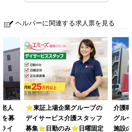
ヘルパーに関連する求人票を見る
料老人
⭐
東証上場企業グループの
介護
フを募
デイサービス介護スタッフ
グル
・ライ
募集
⭐
日勤のみ
⭐
日曜固定
施設